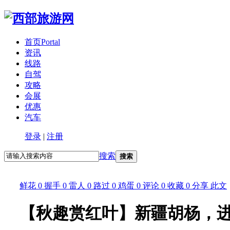
首页
Portal
资讯
线路
自驾
攻略
会展
优惠
汽车
登录
|
注册
搜索
搜索
鲜花
0
握手
0
雷人
0
路过
0
鸡蛋
0
评论
0
收藏
0
分享
此文
【秋趣赏红叶】新疆胡杨，