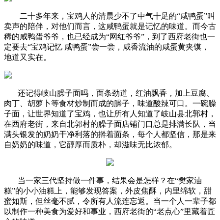
二十多年来，宝鸡人的清晨少不了中气十足的“咸鸭蛋”叫
卖声的陪伴，对他们而言，这咸鸭蛋就是记忆的味道。而今古
稀的咸鸭蛋爷爷，也已经成为“网红爷爷”，到了西府老街也一
定要去“宝鸡记忆 咸鸭蛋”尝一尝，咸香流油的咸蛋黄夹馍，
地道又实在。
还记得岐山臊子面吗，面条劲道，红油飘香，加上豆腐、
肉丁、胡萝卜等食材炒制而成的臊子，味道酸辣可口。一碗臊
子面，让世界知道了宝鸡，也让所有人知道了岐山县北郭村，
在西府老街，来自北郭村的臊子面店铺门口总是排满长队，当
满头银发的奶奶干净利落的擀着面条，每个人都坚信，那是来
自奶奶的味道，它醇厚而质朴，却滋味无比浓郁。
当一家三代坚持做一件事，结果会是怎样？在“樊家油
糕”的小小油糕上，能够发现答案，外皮焦酥，内里绵软，甜
蜜如斯，但丝毫不腻，令所有人流连忘返。当一个人一辈子都
以制作一种美食为爱好和事业，西府老街的“老点心”里藏着匠