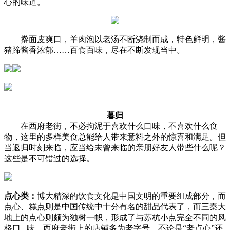
心的味道。
擀面皮爽口，羊肉泡以老汤不断浇制而成，特色鲜明，酱
猪蹄酱香浓郁……百食百味，尽在不断发现当中。
暮归
在西府老街，不必拘泥于喜欢什么口味，不喜欢什么食
物，这里的多样美食总能给人带来意料之外的惊喜和满足。但
当返归时刻来临，应当给未曾来临的亲朋好友人带些什么呢？
这些是不可错过的选择。
点心类：
博大精深的饮食文化是中国文明的重要组成部分，而
点心、糕点则是中国传统中十分有名的甜品代表了，而三秦大
地上的点心则颇为独树一帜，形成了与苏杭小点完全不同的风
格口 味。西府老街上的店铺多为老字号，不论是“老点心”还