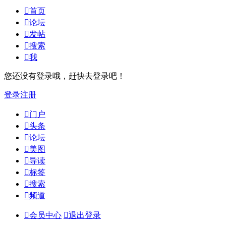

首页

论坛

发帖

搜索

我
您还没有登录哦，赶快去登录吧！
登录
注册

门户

头条

论坛

美图

导读

标签

搜索

频道

会员中心

退出登录