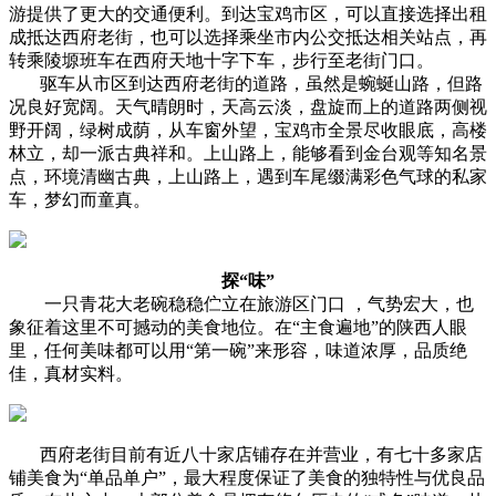
游提供了更大的交通便利。到达宝鸡市区，可以直接选择出租
成抵达西府老街，也可以选择乘坐市内公交抵达相关站点，再
转乘陵塬班车在西府天地十字下车，步行至老街门口。
驱车从市区到达西府老街的道路，虽然是蜿蜒山路，但路
况良好宽阔。天气晴朗时，天高云淡，盘旋而上的道路两侧视
野开阔，绿树成荫，从车窗外望，宝鸡市全景尽收眼底，高楼
林立，却一派古典祥和。上山路上，能够看到金台观等知名景
点，环境清幽古典，上山路上，遇到车尾缀满彩色气球的私家
车，梦幻而童真。
探“味”
一只青花大老碗稳稳伫立在旅游区门口 ，气势宏大，也
象征着这里不可撼动的美食地位。在“主食遍地”的陕西人眼
里，任何美味都可以用“第一碗”来形容，味道浓厚，品质绝
佳，真材实料。
西府老街目前有近八十家店铺存在并营业，有七十多家店
铺美食为“单品单户”，最大程度保证了美食的独特性与优良品