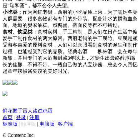
是“瑞和斋”，都不会令人失望。
小吃类：
作为网红老街，西府的小吃品质上乘，为了满足各类
人群需要，很多食物都有专门的外带装。配备汁水的麟游血条
面、地道的樊家油糕、咸鸭蛋、擀面皮等都不可错过。
食材、饮品类：
真材实料，手工精制，是人们在日产生活中偏
爱手工制作食材的两大原因。西府老街的手工腐竹、豆腐是颇
受游客喜爱的原料食材，人们可以亲眼看到食材的诞生和制作
过程，也能感受到它的品质。经典名酒——柳林酒，会在每年
新酿，并用专门的大酒海封藏3年以上，才诞生出最终醇厚绵
长的佳酿，不得不带。一瓶自己做的八宝辣酱，总会令人回忆
起童年辣椒酱夹馍的美好时光。
鲜花
握手
雷人
路过
鸡蛋
首页
|
登录
|
注册
标准版
|
触屏版
|
电脑版
|
客户端
© Comsenz Inc.