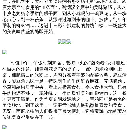
质，在此之中，大部分美食是拥有悠久历史的“忒色”味道。从
唐太宗当年食用的“血条面”，到满汉全席中的美味猪蹄，从八
十岁老奶奶亲手擀的臊子面，到从小就喝的一碗豆花，从一块
老点心，到一杯茯茶，从漂洋过海到来的咖啡、披萨，到年年
酿制的柳林酒……迈进十三彩斗拱建制的牌坊门楼，一场盛大
的美食味蕾盛宴随即开始。
时值中午，午饭时刻来临，老街中央的“卤肉粉”吸引着过
往游人的注意。铺着粗花桌布的桌子，一碗牛肉米粉刚刚上
桌，细腻洁白的米粉上，均匀分布着丰盛的配菜佐料，豌豆清
香，酸豆角风味十足，特殊制作的牛肉鲜香麻辣、充满嚼劲，
小葱和剁椒居于中央，看上去极富食欲，令人食指大动。只有
牛肉粉还不够，一瓶冰峰，一串肉质鲜美的红柳烤肉，这一餐
才算真正满足。作为华夏文明发源地之一，宝鸡同样是有名的
美食胜地，到了这里，一定要尝当地人最熟悉最喜爱的美食，
无疑，西府老街为人们提供了最大便利，它将宝鸡当地的著名
传统美食都集结在了一起。