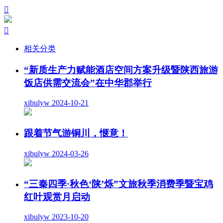


相关分类
“新质生产力赋能酒店空间方案升级暨陕西旅游
饭店供需交流会”在中华郡举行
xibulyw
2024-10-21
跟着节气游铜川，惬意！
xibulyw
2024-03-26
“三秦四季·秋色‘陕’烁”文旅秋季消费季暨宝鸡
红叶观赏月启动
xibulyw
2023-10-20