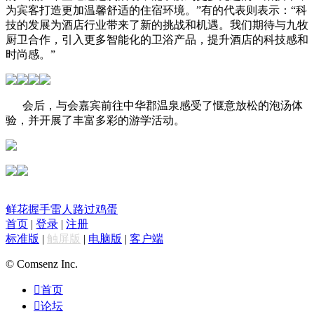
为宾客打造更加温馨舒适的住宿环境。”有的代表则表示：“科
技的发展为酒店行业带来了新的挑战和机遇。我们期待与九牧
厨卫合作，引入更多智能化的卫浴产品，提升酒店的科技感和
时尚感。”
会后，与会嘉宾前往中华郡温泉感受了惬意放松的泡汤体
验，并开展了丰富多彩的游学活动。
鲜花
握手
雷人
路过
鸡蛋
首页
|
登录
|
注册
标准版
|
触屏版
|
电脑版
|
客户端
© Comsenz Inc.

首页

论坛