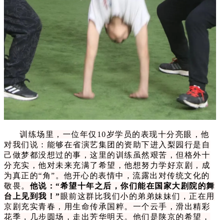
训练场里，一位年仅10岁学员的表现十分亮眼，他
对我们说：能够在省演艺集团的资助下进入梨园行是自
己做梦都没想过的事，这里的训练虽然艰苦，但格外十
分充实，他对未来充满了希望，他想努力学好京剧，成
为真正的“角”。他开心的表情中，流露出对传统文化的
敬畏。
他说：“希望十年之后，你们能在国家大剧院的舞
台上见到我！”
眼前这群比我们小的弟弟妹妹们，正在用
京剧充实青春，用生命传承国粹。一个云手，滑出精彩
花季，几步圆场，走出芳华明天。他们是陕京的希望，