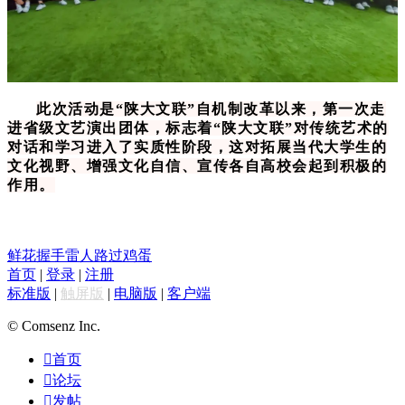
此次活动是“陕大文联”自机制改革以来，第一次走
进省级文艺演出团体，标志着“陕大文联”对传统艺术的
对话和学习进入了实质性阶段，这对拓展当代大学生的
文化视野、增强文化自信、宣传各自高校会起到积极的
作用。
鲜花
握手
雷人
路过
鸡蛋
首页
|
登录
|
注册
标准版
|
触屏版
|
电脑版
|
客户端
© Comsenz Inc.

首页

论坛

发帖