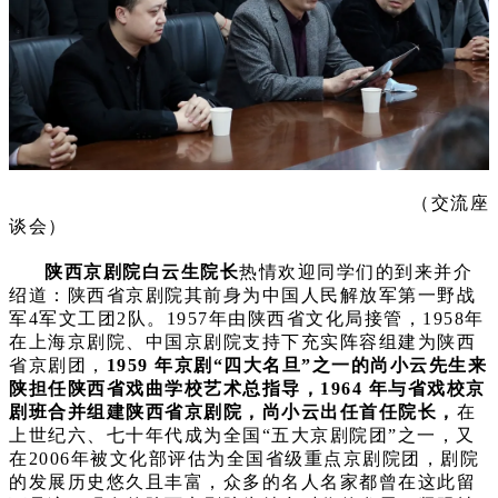
（
交流座
谈会
）
陕西京剧院白云生院长
热情欢迎同学们的到来并介
绍道：陕西省京剧院其前身为中国人民解放军第一野战
军4军文工团2队。1957年由陕西省文化局接管，1958年
在上海京剧院、中国京剧院支持下充实阵容组建为陕西
省京剧团，
1959 年京剧“四大名旦”之一的尚小云先生来
陕担任陕西省戏曲学校艺术总指导，1964 年与省戏校京
剧班合并组建陕西省京剧院，尚小云出任首任院长，
在
上世纪六、七十年代成为全国“五大京剧院团”之一，又
在2006年被文化部评估为全国省级重点京剧院团，剧院
的发展历史悠久且丰富，众多的名人名家都曾在这此留