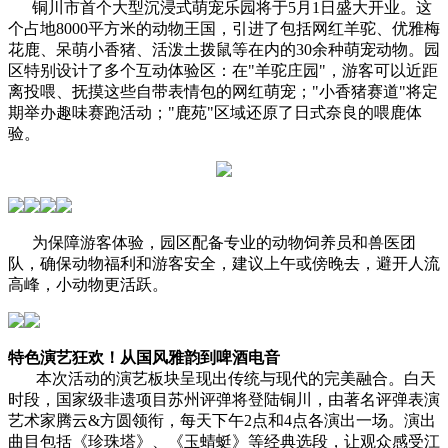
铜川市首个大型沉浸式萌宠乐园将于5月1日盛大开业。这
个占地8000平方米的动物王国，引进了包括网红羊驼、优雅梅
花鹿、呆萌小香猪、活泼土拨鼠等在内的30余种萌宠动物。园
区特别设计了多个互动体验区：在"羊驼庄园"，游客可以近距
离投喂、抚摸这些自带表情包的网红萌宠；"小香猪赛道"将定
期举办趣味赛跑活动；"鹿苑"区域还原了日式奈良的喂鹿体
验。
为保障游客体验，园区配备专业的动物饲养员和兽医团
队，确保动物福利和游客安全，
建议上午或傍晚去，避开人流
高峰，小动物更活跃。
特色演艺狂欢！从国风雅韵到啤酒电音
本次活动的演艺板块呈现出传统与现代的完美融合。白天
时段，国家级非遗项目苏州评弹将登陆铜川，由著名评弹表演
艺术家
腾云&方圆
领衔，每天下午2点和4点各演出一场。演出
曲目包括《珍珠塔》、《玉蜻蜓》等经典选段，让观众感受江