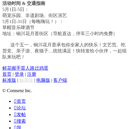
活动时间 & 交通指南
5月1日-5日：
萌宠乐园、非遗剧场、街区演艺
5月1日-31日（每晚嗨玩！）：
草帽音乐啤酒节
地址：铜川花月荟街区（导航直达，停车三小时内免费）
这个五一，铜川花月荟承包你全家人的快乐！
文艺范、吃
货党、亲子游、夜猫子…统统满足！
快转发给小伙伴，一起组
队来玩吧！
鲜花
握手
雷人
路过
鸡蛋
首页
|
登录
|
注册
标准版
|
触屏版
|
电脑版
|
客户端
© Comsenz Inc.

首页

论坛

发帖

搜索

我