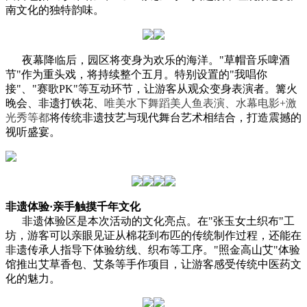
南文化的独特韵味。
夜幕降临后，园区将变身为欢乐的海洋。"草帽音乐啤酒
节"作为重头戏，将持续整个五月。特别设置的"我唱你
接"、"赛歌PK"等互动环节，让游客从观众变身表演者。篝火
晚会、非遗打铁花、
唯美水下舞蹈
美人鱼表演、
水幕电影+激
光秀
等都
将传统非遗技艺与现代舞台艺术相结合，打造震撼的
视听盛宴。
非遗体验·亲手触摸千年文化
非遗体验区是本次活动的文化亮点。在"张玉女土织布"工
坊，游客可以亲眼见证从棉花到布匹的传统制作过程，还能在
非遗传承人指导下体验纺线、织布等工序。"照金高山艾"体验
馆推出艾草香包、艾条等手作项目，让游客感受传统中医药文
化的魅力。