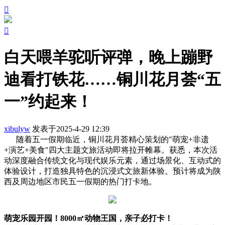


白天喂羊驼听评弹，晚上蹦野
迪看打铁花……铜川花月荟“五
一”约起来！
xibulyw
发表于2025-4-29 12:39
随着五一假期临近，铜川花月荟精心策划的"萌宠+非遗
+演艺+美食"四大主题文旅活动即将拉开帷幕。获悉，本次活
动深度融合传统文化与现代娱乐元素，通过场景化、互动式的
体验设计，打造独具特色的沉浸式文旅新体验。预计将成为陕
西及周边地区市民五一假期的热门打卡地。
萌宠乐园开园！8000㎡动物王国，亲子必打卡！