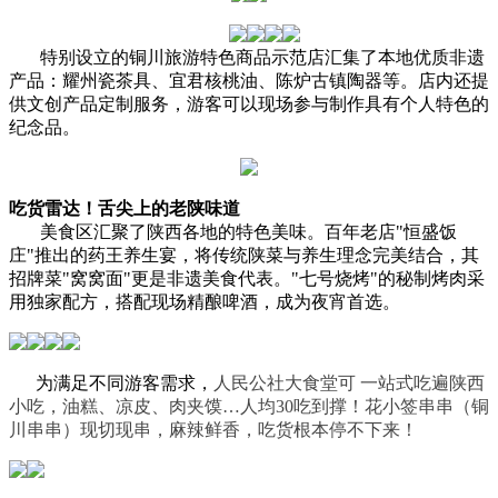
特别设立的铜川旅游特色商品示范店汇集了本地优质非遗
产品：耀州瓷茶具、宜君核桃油、陈炉古镇陶器等。店内还提
供文创产品定制服务，游客可以现场参与制作具有个人特色的
纪念品。
吃货雷达！舌尖上的老陕味道
美食区汇聚了陕西各地的特色美味。百年老店"恒盛饭
庄"推出的药王养生宴，将传统陕菜与养生理念完美结合，其
招牌菜"窝窝面"更是非遗美食代表。"七号烧烤"的秘制烤肉采
用独家配方，搭配现场精酿啤酒，成为夜宵首选。
为满足不同游客需求，
人民公社大食堂可
一站式吃遍陕西
小吃，油糕、凉皮、肉夹馍…人均30吃到撑！
花小签串串（铜
川串串）
现切现串，麻辣鲜香，吃货根本停不下来！