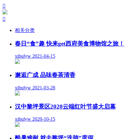


相关分类
春日“食”趣 快来get西府美食博物馆之旅！
xibulyw
2021-04-15
邂逅广成 品味春茶清香
xibulyw
2021-03-28
汉中黎坪景区2020云端红叶节盛大启幕
xibulyw
2020-10-15
酷暑难耐 就去黎坪“洗肺”度假