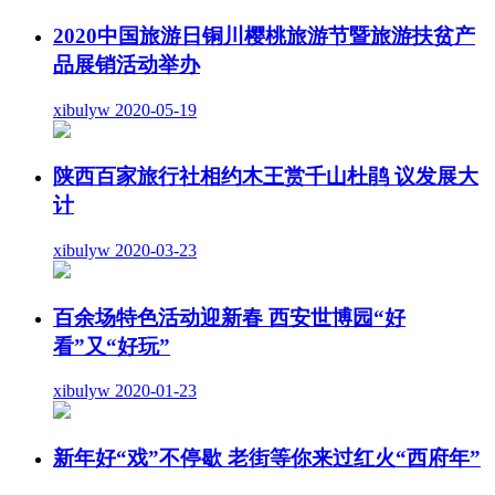
2020中国旅游日铜川樱桃旅游节暨旅游扶贫产
品展销活动举办
xibulyw
2020-05-19
陕西百家旅行社相约木王赏千山杜鹃 议发展大
计
xibulyw
2020-03-23
百余场特色活动迎新春 西安世博园“好
看”又“好玩”
xibulyw
2020-01-23
新年好“戏”不停歇 老街等你来过红火“西府年”