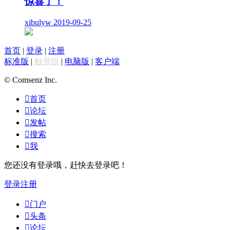
惊喜了！
xibulyw
2019-09-25
首页
|
登录
|
注册
标准版
|
触屏版
|
电脑版
|
客户端
© Comsenz Inc.

首页

论坛

发帖

搜索

我
您还没有登录哦，赶快去登录吧！
登录
注册

门户

头条

论坛