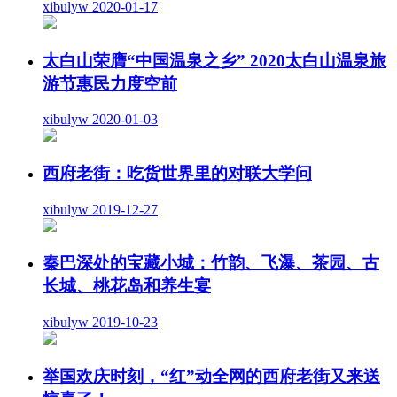
xibulyw
2020-01-17
太白山荣膺“中国温泉之乡” 2020太白山温泉旅
游节惠民力度空前
xibulyw
2020-01-03
西府老街：吃货世界里的对联大学问
xibulyw
2019-12-27
秦巴深处的宝藏小城：竹韵、飞瀑、茶园、古
长城、桃花岛和养生宴
xibulyw
2019-10-23
举国欢庆时刻，“红”动全网的西府老街又来送