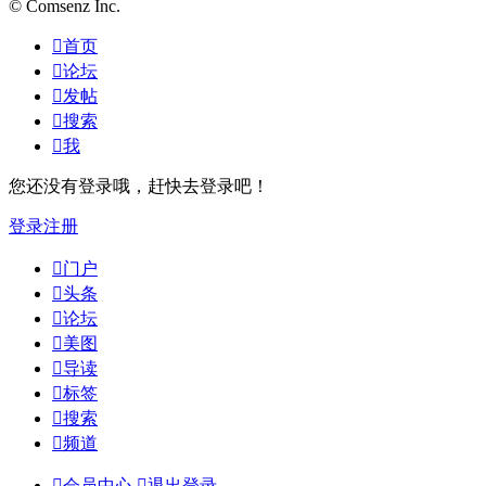
© Comsenz Inc.

首页

论坛

发帖

搜索

我
您还没有登录哦，赶快去登录吧！
登录
注册

门户

头条

论坛

美图

导读

标签

搜索

频道

会员中心

退出登录