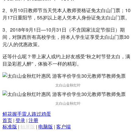
2、9月10日教师节当天凭本人教师资格证免太白山门票；10
月17日重阳节，55岁以上老人凭本人身份证免太白山门票。
3、2018年9月1日—10月31日（不含国家法定节假日）期
间，对陕西所有高校学生，持本人学生证享受太白山门票30
元/人的优惠政策。
还等什么呢？带上家人或约上好友感受“秋之时节登太白，满
目染彩惹人醉”，体验不一样的精彩。
太白山金秋红叶
太白山金秋红叶
鲜花
握手
雷人
路过
鸡蛋
首页
|
登录
|
注册
标准版
|
触屏版
|
电脑版
|
客户端