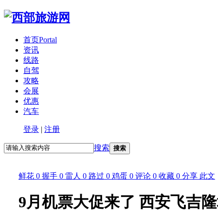
首页
Portal
资讯
线路
自驾
攻略
会展
优惠
汽车
登录
|
注册
搜索
搜索
鲜花
0
握手
0
雷人
0
路过
0
鸡蛋
0
评论
0
收藏
0
分享
此文
9月机票大促来了 西安飞吉隆