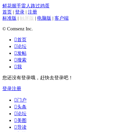
鲜花
握手
雷人
路过
鸡蛋
首页
|
登录
|
注册
标准版
|
触屏版
|
电脑版
|
客户端
© Comsenz Inc.

首页

论坛

发帖

搜索

我
您还没有登录哦，赶快去登录吧！
登录
注册

门户

头条

论坛

美图

导读