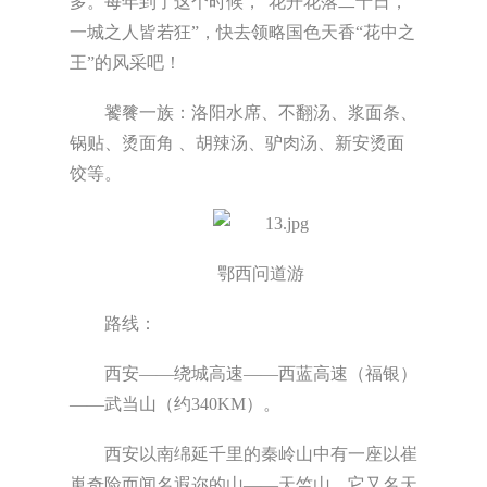
多。每年到了这个时候，“花开花落二十日，
一城之人皆若狂”，快去领略国色天香“花中之
王”的风采吧！
饕餮一族：洛阳水席、不翻汤、浆面条、
锅贴、烫面角 、胡辣汤、驴肉汤、新安烫面
饺等。
鄂西问道游
路线：
西安——绕城高速——西蓝高速（福银）
——武当山（约340KM）。
西安以南绵延千里的秦岭山中有一座以崔
嵬奇险而闻名遐迩的山——天竺山。它又名天