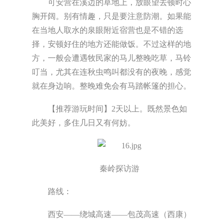
可安营在溪边的草地上，放眼望去顿时心
胸开阔。别有情趣，只是要注意防潮。如果能
在当地人取水的泉眼附近宿营也是不错的选
择，安顿好住的地方还能做饭。不过这样的地
方，一般会遭遇牧民家的马儿整晚吃草，马铃
叮当，尤其在连秋虫鸣叫都没有的夜晚，感觉
就在身边响。整晚难免会有马踏帐篷的担心。
【推荐游玩时间】2天以上。既然景色如
此美好，多住几日又有何妨。
秦岭探访游
路线：
西安——绕城高速——包茂高速（西康）