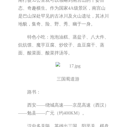
南行驶32公里就可以领略到南宫山的千姿百
态、奇趣横生。作为国家4A级景区，南宫山
是巴山深处罕见的古冰川及火山遗址，其冰川
地貌，集奇、险、野、秀、幽于一身。
特色小吃：泡泡油糕、蒸盆子、八大件、
炕炕馍、魔芋豆腐、炒饺子、血豆腐干、蒸
面、酸菜面、酸菜拌汤等。
三国蜀道游
路书：
西安——绕城高速——京昆高速（西汉）
——勉县——广元（约400KM）。
汉中多关隘，英雄出三国。阳平关、棋盘