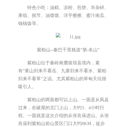
特色小吃：油糕、凉粉、煎饼、羊杂碎、
果馅、抿节、油馍馍、洋芋擦擦、蜜汁南瓜、
钱钱饭等。
紫柏山--秦巴千里栈道“第-名山”
紫柏山位于秦岭南麓留坝县境内，素
有“黄山归来不看岳、九寨归来不看水、紫柏
归来不看草”之说。尤其紫柏山的草甸天坑很
吸引人。
紫柏山的两面都可以上山。一面是从凤县
过来，在破屋的北门上山，大约3、4小时行
程。一面就是这次介绍的从张良庙进山。从张
良庙到紫柏山前山景区门口大约8KM，徒步