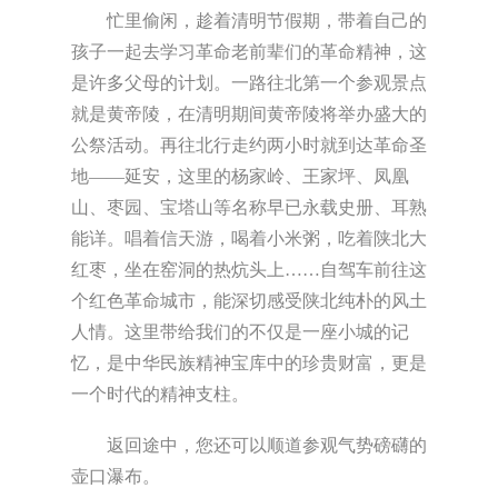
忙里偷闲，趁着清明节假期，带着自己的
孩子一起去学习革命老前辈们的革命精神，这
是许多父母的计划。一路往北第一个参观景点
就是黄帝陵，在清明期间黄帝陵将举办盛大的
公祭活动。再往北行走约两小时就到达革命圣
地——延安，这里的杨家岭、王家坪、凤凰
山、枣园、宝塔山等名称早已永载史册、耳熟
能详。唱着信天游，喝着小米粥，吃着陕北大
红枣，坐在窑洞的热炕头上……自驾车前往这
个红色革命城市，能深切感受陕北纯朴的风土
人情。这里带给我们的不仅是一座小城的记
忆，是中华民族精神宝库中的珍贵财富，更是
一个时代的精神支柱。
返回途中，您还可以顺道参观气势磅礴的
壶口瀑布。