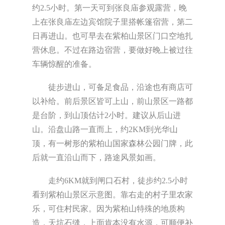
约2.5小时。第一天可到张良庙参观露营，晚
上在张良庙左边宾馆院子里搭帐篷宿营，第二
日再进山。也可早去在紫柏山景区门口空地扎
营休息。不过在路边宿营，要做好晚上被过往
车辆惊醒的准备。
徒步进山，可备足食品，沿途也有商店可
以补给。前后景区皆可上山，前山景区一路都
是台阶，到山顶估计2小时。建议从后山进
山。沿盘山路一直而上，约2KM到光华山
顶，有一树形的紫柏山国家森林公园门牌，此
后就一直沿山而下，路途风景如画。
走约6KM就到闸口石村，徒步约2.5小时
看到紫柏山景区示意图。靠右走的村子里农家
乐，可住村民家。因为紫柏山特殊的地质构
造，天坑石缝，上面肯本没有水源，可顺便补