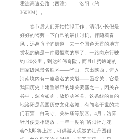
霍连高速公路（西潼）——洛阳（约
360KM）。
春节后人们开始忙碌工作，清明小长假是
好好的犒劳一下自己的最佳时机。伴随着春
风，远离喧哗的街道，去一个国色天香的地方
赏花的确是一件最惬意的事了。一路向东行驶
约120公里，到达雄伟奇险，而且山势峻峭的
国家级风景名胜区——华山。东出陕西，进入
河南境内有一座著名的关隘——函谷关，它是
我国历史上建置最早的雄关要塞之一，因关在
谷中，深险如函，故称函谷关。这条线的目的
地洛阳是我国历史文化名城，有闻名于世的龙
门石窟、白马寺、关林庙等景区。4月，洛阳
牡丹便竞相绽放，一年一度的“洛阳牡丹花
会”也即将上演，可供游人观赏的牡丹园很