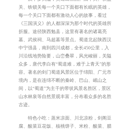
关、铁锁关每一个关口下面都有长眠的英雄，
每一个关口下面都有激动人心的故事，看过
《三国演义》的人都深深为那个时代的英雄所
折服。途径陕西勉县，这里有著名的诸葛亮
墓、武侯祠、马超墓等景点。蜀道北起陕西汉
中宁强县，南到四川成都，全长450公里，入
川沿线地势险要，山峦叠翠，风光峻丽，关隘
众多，唐代李白有“蜀道难，难于上青天”的形
容。著名的剑门蜀道风景区位于绵阳、广元市
境内，是在连绵不断的秦岭、巴山、岷山之
间，以“蜀道”为主干的带状风景名胜区，景区
山水林泉等自然景观丰富，分布着众多的名胜
古迹。
特色小吃：蒸米凉面、川北凉粉，剑阁豆
腐、酸菜豆花饭、核桃饼子、米粉、酸菜、腊