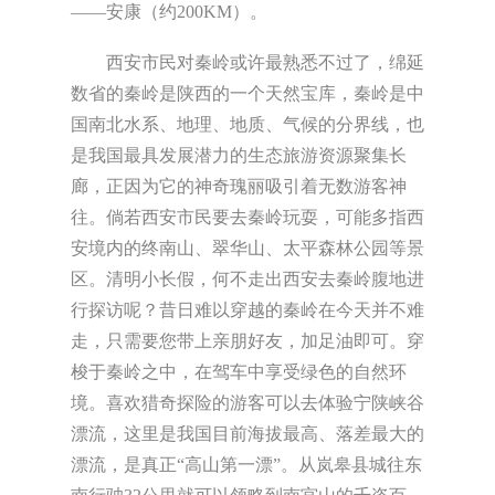
——安康（约200KM）。
西安市民对秦岭或许最熟悉不过了，绵延
数省的秦岭是陕西的一个天然宝库，秦岭是中
国南北水系、地理、地质、气候的分界线，也
是我国最具发展潜力的生态旅游资源聚集长
廊，正因为它的神奇瑰丽吸引着无数游客神
往。倘若西安市民要去秦岭玩耍，可能多指西
安境内的终南山、翠华山、太平森林公园等景
区。清明小长假，何不走出西安去秦岭腹地进
行探访呢？昔日难以穿越的秦岭在今天并不难
走，只需要您带上亲朋好友，加足油即可。穿
梭于秦岭之中，在驾车中享受绿色的自然环
境。喜欢猎奇探险的游客可以去体验宁陕峡谷
漂流，这里是我国目前海拔最高、落差最大的
漂流，是真正“高山第一漂”。从岚皋县城往东