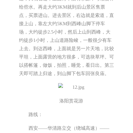
给些水。再走大约3KM就到后山景区售票
点，买票进山。进去景区，右边就是索道，直
接上山，靠左大约5KM到西峰山脚下停车
场，大约徒步2.5小时，然后上山到西峰，大
约徒步1小时，上山道路险峻，一般很少有车
上去。到达西峰，上面就是另一片天地，比较
平坦，上面露营的地方很多，可选块草坪。可
以搭帐篷，做饭，拍照，睡觉，看日出。第三
天即可踏上归途，到山脚下包车回张良庙。
洛阳赏花游
路线：
西安——华清路立交（绕城高速）——