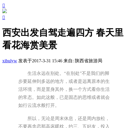


西安出发自驾走遍四方 春天里
看花海赏美景
xibulyw
发表于2017-3-31 15:46
来自: 陕西省旅游局
生活永远在别处。“在别处”不是我们的脚
步要延伸到多远的地方，或者是远离原本的生
活环境，而是置身其外，换一个方式看你生活
的常态。如此这般，已是固态的思维或者就会
如行云流水般打开。
所以，无论是周末休息，还是周内放松，
不要再贪恋那高床暖枕，约三、五好友，投入