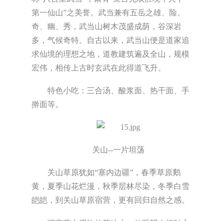
第一仙山”之美誉。武当兼有五岳之雄、险、
奇、幽、秀，武当山树木茂盛成荫，谷深岩
多，气候奇特。自古以来，武当山便是道家追
求仙境的理想之地，道教建筑遍及全山，规模
宏伟，相传上古时玄武在此得道飞升。
特色小吃：三合汤、酸浆面、热干面、手
擀面等。
关山--一片坦荡
关山草原犹如“塞内边疆”，春季草原鹅
黄，夏季山花烂漫，秋季层林尽染，冬季白雪
皑皑，到关山草原宿营，更有回归自然之感。