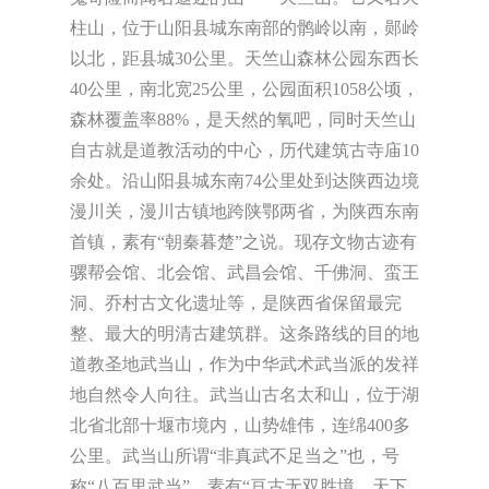
柱山，位于山阳县城东南部的鹘岭以南，郧岭
以北，距县城30公里。天竺山森林公园东西长
40公里，南北宽25公里，公园面积1058公顷，
森林覆盖率88%，是天然的氧吧，同时天竺山
自古就是道教活动的中心，历代建筑古寺庙10
余处。沿山阳县城东南74公里处到达陕西边境
漫川关，漫川古镇地跨陕鄂两省，为陕西东南
首镇，素有“朝秦暮楚”之说。现存文物古迹有
骡帮会馆、北会馆、武昌会馆、千佛洞、蛮王
洞、乔村古文化遗址等，是陕西省保留最完
整、最大的明清古建筑群。这条路线的目的地
道教圣地武当山，作为中华武术武当派的发祥
地自然令人向往。武当山古名太和山，位于湖
北省北部十堰市境内，山势雄伟，连绵400多
公里。武当山所谓“非真武不足当之”也，号
称“八百里武当”，素有“亘古无双胜境，天下