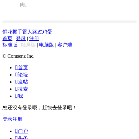
肉。
鲜花
握手
雷人
路过
鸡蛋
首页
|
登录
|
注册
标准版
|
触屏版
|
电脑版
|
客户端
© Comsenz Inc.

首页

论坛

发帖

搜索

我
您还没有登录哦，赶快去登录吧！
登录
注册

门户

头条