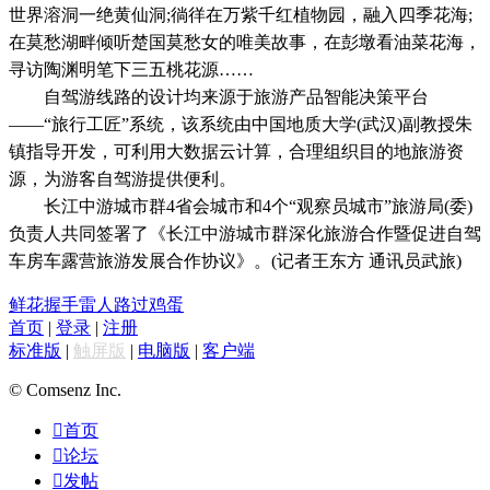
世界溶洞一绝黄仙洞;徜徉在万紫千红植物园，融入四季花海;
在莫愁湖畔倾听楚国莫愁女的唯美故事，在彭墩看油菜花海，
寻访陶渊明笔下三五桃花源……
自驾游线路的设计均来源于旅游产品智能决策平台
——“旅行工匠”系统，该系统由中国地质大学(武汉)副教授朱
镇指导开发，可利用大数据云计算，合理组织目的地旅游资
源，为游客自驾游提供便利。
长江中游城市群4省会城市和4个“观察员城市”旅游局(委)
负责人共同签署了《长江中游城市群深化旅游合作暨促进自驾
车房车露营旅游发展合作协议》。(记者王东方 通讯员武旅)
鲜花
握手
雷人
路过
鸡蛋
首页
|
登录
|
注册
标准版
|
触屏版
|
电脑版
|
客户端
© Comsenz Inc.

首页

论坛

发帖