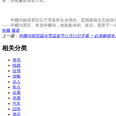
赛，还能赢取现金大奖。
毕棚沟旅游景区位于理县朴头乡境内，是国家级生态旅游
——毕棚沟景区。冬游毕棚沟，体验集休闲、娱乐、观赏于一
收藏
邀请
上一篇：
毕棚沟第四届冰雪温泉节12月15日开幕 一起来解锁
相关分类
资讯
线路
自驾
攻略
达人
焦点
会展
优惠
汽车
品悦
酒店