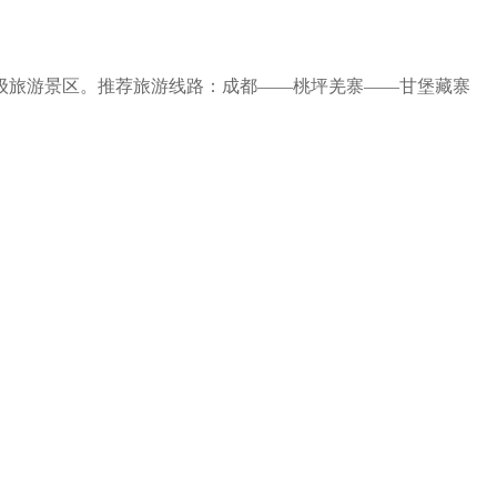
级旅游景区。推荐旅游线路：成都——桃坪羌寨——甘堡藏寨