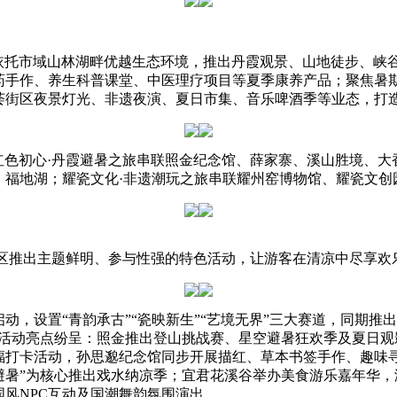
川依托市域山林湖畔优越生态环境，推出丹霞观景、山地徒步、峡
药手作、养生科普课堂、中医理疗项目等夏季康养产品；聚焦暑
荟街区夜景灯光、非遗夜演、夏日市集、音乐啤酒季等业态，打
色初心·丹霞避暑之旅串联照金纪念馆、薛家寨、溪山胜境、大
、福地湖；耀瓷文化·非遗潮玩之旅串联耀州窑博物馆、耀瓷文创
景区推出主题鲜明、参与性强的特色活动，让游客在清凉中尽享欢
，设置“青韵承古”“瓷映新生”“艺境无界”三大赛道，同期推出
活动亮点纷呈：照金推出登山挑战赛、星空避暑狂欢季及夏日观
福打卡活动，孙思邈纪念馆同步开展描红、草本书签手作、趣味
避暑”为核心推出戏水纳凉季；宜君花溪谷举办美食游乐嘉年华
风NPC互动及国潮舞韵氛围演出。