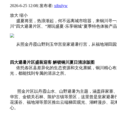
2026-6-25 12:08
|
发布者:
xibulyw
放大
缩小
盛夏将至，热浪渐起，何不远离城市喧嚣，来铜川寻一处清
川”四大避暑片区、“潮玩盛夏·乐享铜城”夏季特色体验产
从照金丹霞山野到玉华宫皇家避暑行宫，从福地湖田园湖
四大避暑片区盛装迎客 解锁铜川夏日清凉版图
依托各区县差异化的生态资源和文化禀赋，铜川精心布局
光，都能找到专属的清凉之所。
照金片区以丹霞山水、山野避暑为主题，涵盖薛家寨、溪
华宫、金锁关石林、陈炉古镇等景区，这里曾是皇家避暑行
花溪谷、福地湖等景区推出云端梯田观光、湖畔漫步、花
心。