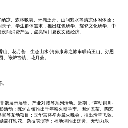
谷纳凉、森林吸氧、环湖泛舟、山间戏水等清凉休闲体验；
期亲子、学生群体需求，推出红色研学、耀瓷文化研学、中
造夜间消费产品，点亮铜川夏夜文旅经济。
香山、花月荟；生态山水·清凉康养之旅串联药王山、孙思
园、陈炉古镇、花月荟。
乐。
非遗展示展销、产业对接等系列活动。近期，“声动铜川·
影活动；陈炉古镇推出千年窑火研学季、围炉煮茶、陶艺
寻宝等互动项目；玉华宫将举办篝火晚会，推出滑草飞驰、
，涵盖打铁花、杂技表演等；福地湖推出泛舟、无动力乐