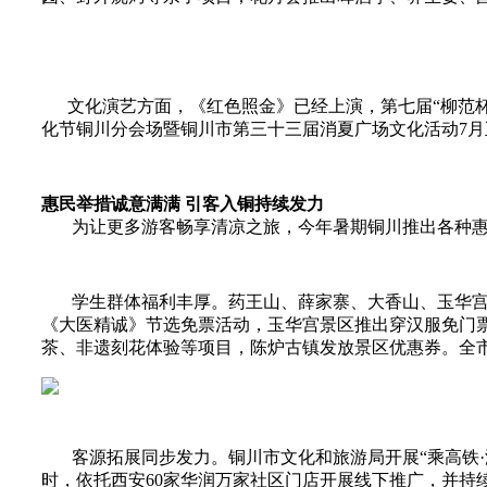
文化演艺方面，《红色照金》已经上演，第七届“柳范杯”书
化节铜川分会场暨铜川市第三十三届消夏广场文化活动7月
惠民举措诚意满满 引客入铜持续发力
为让更多游客畅享清凉之旅，今年暑期铜川推出各种惠
学生群体福利丰厚。药王山、薛家寨、大香山、玉华宫四
《大医精诚》节选免票活动，玉华宫景区推出穿汉服免门票
茶、非遗刻花体验等项目，陈炉古镇发放景区优惠券。全市
客源拓展同步发力。铜川市文化和旅游局开展“乘高铁·游
时，依托西安60家华润万家社区门店开展线下推广，并持