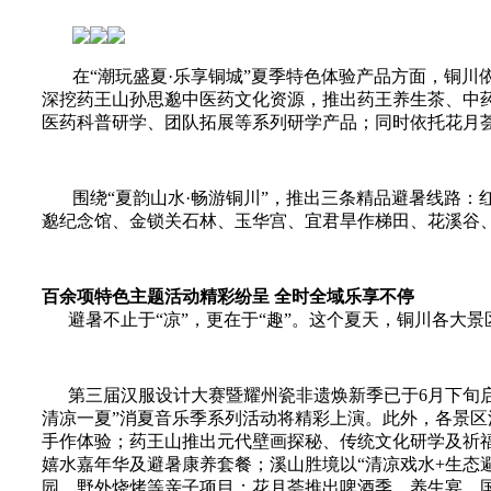
在“潮玩盛夏·乐享铜城”夏季特色体验产品方面，铜
深挖药王山孙思邈中医药文化资源，推出药王养生茶、中
医药科普研学、团队拓展等系列研学产品；同时依托花月
围绕“夏韵山水·畅游铜川”，推出三条精品避暑线路：红
邈纪念馆、金锁关石林、玉华宫、宜君旱作梯田、花溪谷
百余项特色主题活动精彩纷呈 全时全域乐享不停
避暑不止于“凉”，更在于“趣”。这个夏天，铜川各大
第三届汉服设计大赛暨耀州瓷非遗焕新季已于6月下旬启动
清凉一夏”消夏音乐季系列活动将精彩上演。此外，
各景区
手作体验；药王山推出元代壁画探秘、传统文化研学及祈
嬉水嘉年华及避暑康养套餐；溪山胜境以“清凉戏水+生态
园、野外烧烤等亲子项目；花月荟推出啤酒季、养生宴、国