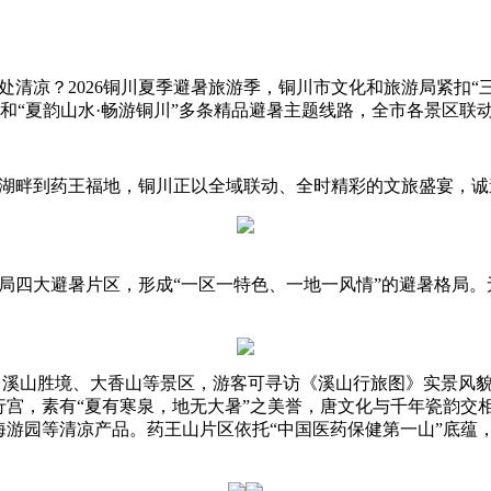
凉？2026铜川夏季避暑旅游季，铜川市文化和旅游局紧扣“三秦
品和“夏韵山水·畅游铜川”多条精品避暑主题线路，全市各景区联
畔到药王福地，铜川正以全域联动、全时精彩的文旅盛宴，诚
四大避暑片区，形成“一区一特色、一地一风情”的避暑格局。
山胜境、大香山等景区，游客可寻访《溪山行旅图》实景风貌
宫，素有“夏有寒泉，地无大暑”之美誉，唐文化与千年瓷韵交相
海游园等清凉产品。药王山片区依托“中国医药保健第一山”底蕴