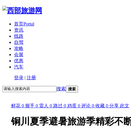
首页
Portal
资讯
线路
自驾
攻略
会展
优惠
汽车
登录
|
注册
搜索
搜索
鲜花
0
握手
0
雷人
0
路过
0
鸡蛋
0
评论
0
收藏
0
分享
此文
铜川夏季避暑旅游季精彩不断