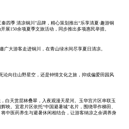
四季 清凉铜川”品牌，精心策划推出“乐享清夏·趣游铜
动开展150余项夏季文旅活动，同步推出多项惠民举措。
邀广大游客走进铜川，在青山绿水间尽享夏日清凉。
无论向往山野星空，还是钟情文化之旅，抑或偏爱田园风
，白天赏层林叠翠，入夜观漫天星河。玉华宫片区串联玉
辉映。宜君片区依托“中国避暑城”名片，围绕旱作梯田、
，将中医药养生与避暑休闲相结合，让游客纳凉之余调养身