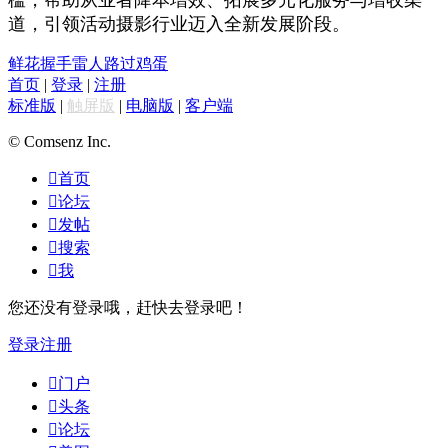
道，引领活动摄影行业迈入全新发展阶段。
鲜花
握手
雷人
路过
鸡蛋
首页
|
登录
|
注册
标准版
|
触屏版
|
电脑版
|
客户端
© Comsenz Inc.

首页

论坛

发帖

搜索

我
您还没有登录哦，赶快去登录吧！
登录
注册

门户

头条

论坛