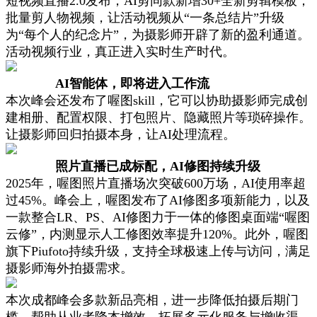
短视频直播2.0发布，AI剪同款新增30+全新剪辑模板；
批量剪人物视频，让活动视频从“一条总结片”升级
为“每个人的纪念片”，为摄影师开辟了新的盈利通道。
活动视频行业，真正进入实时生产时代。
AI智能体，即将进入工作流
本次峰会还发布了喔图skill，它可以协助摄影师完成创
建相册、配置权限、打包照片、隐藏照片等琐碎操作。
让摄影师回归拍摄本身，让AI处理流程。
照片直播已成标配，AI修图持续升级
2025年，喔图照片直播场次突破600万场，AI使用率超
过45%。峰会上，喔图发布了AI修图多项新能力，以及
一款整合LR、PS、AI修图力于一体的修图桌面端“喔图
云修”，内测显示人工修图效率提升120%。此外，喔图
旗下Piufoto持续升级，支持全球极速上传与访问，满足
摄影师海外拍摄需求。
本次成都峰会多款新品亮相，进一步降低拍摄后期门
槛，帮助从业者降本增效、拓展多元化服务与增收渠