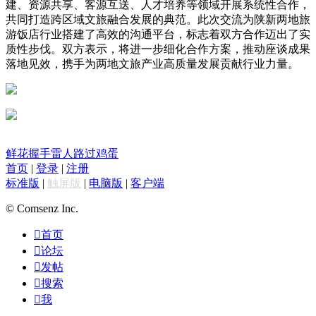
建、资源共享、客源互送、人才培养等领域开展系统性合作，
共同打造跨区域文旅融合发展的典范。
此次交流为陕新两地旅
游饭店行业搭建了高效的沟通平台，标志着双方合作迈出了实
质性步伐。双方表示，将进一步细化合作方案，推动座谈成果
落地见效，携手为两地文旅产业高质量发展贡献行业力量。
鲜花
握手
雷人
路过
鸡蛋
首页
|
登录
|
注册
标准版
|
触屏版
|
电脑版
|
客户端
© Comsenz Inc.

首页

论坛

发帖

搜索

我