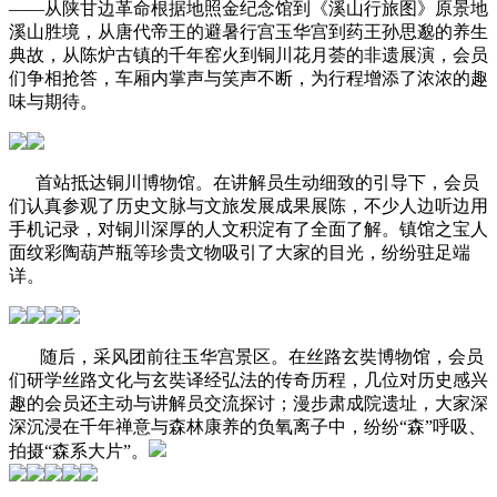
——从陕甘边革命根据地照金纪念馆到《溪山行旅图》原景地
溪山胜境，从唐代帝王的避暑行宫玉华宫到药王孙思邈的养生
典故，从陈炉古镇的千年窑火到铜川花月荟的非遗展演，会员
们争相抢答，车厢内掌声与笑声不断，为行程增添了浓浓的趣
味与期待。
首站抵达铜川博物馆。在讲解员生动细致的引导下，会员
们认真参观了历史文脉与文旅发展成果展陈，不少人边听边用
手机记录，对铜川深厚的人文积淀有了全面了解。镇馆之宝人
面纹彩陶葫芦瓶等珍贵文物吸引了大家的目光，纷纷驻足端
详。
随后，采风团前往玉华宫景区。在丝路玄奘博物馆，会员
们研学丝路文化与玄奘译经弘法的传奇历程，几位对历史感兴
趣的会员还主动与讲解员交流探讨；漫步肃成院遗址，大家深
深沉浸在千年禅意与森林康养的负氧离子中，纷纷“森”呼吸、
拍摄“森系大片”。