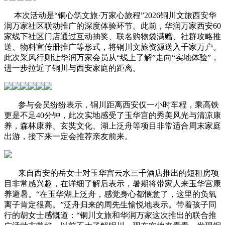
本次活动是“铜心筑文旅·万家心旅程”2026铜川文旅西安华
润万家社区联动推广的深度体验环节。此前，华润万家西安60
家线下社区门店通过互动抽奖、联名购物袋满赠、社群攻略推
送、物料宣传册推广等形式，将铜川文旅资源送入千家万户。
此次采风行则让华润万家会员从“线上了解”走向“实地体验”，
进一步拉近了铜川与西安家庭的距离。
参与会员纷纷表示，铜川距离西安仅一小时车程，乘高铁
更是不足40分钟，此次实地感受了玉华宫的秀美风光与清凉康
养，森林康养、玄奘文化、湖上泛舟等项目非常适合周末家庭
出游，接下来一定会推荐亲友前来。
来自西安的岳女士对玉华宫云水三千酒店推出的短租房项
目非常感兴趣，在详细了解后表示，暑期将带家人来玉华宫康
养避暑。“在玉华湖上泛舟，感觉身心都惬意了，这里的负氧
离子肯定很高。”泛舟归来的周先生愉悦地表示。带着孩子同
行的胡女士感慨道：“铜川文旅和华润万家这次推出的联合推