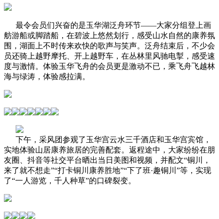
最令会员们兴奋的是玉华湖泛舟环节——大家分组登上画
舫游船或脚踏船，在碧波上悠然划行，感受山水自然的康养氛
围，湖面上不时传来欢快的歌声与笑声。泛舟结束后，不少会
员还骑上越野摩托、开上越野车，在丛林里风驰电掣，感受速
度与激情。体验玉华飞舟的会员更是激动不已，乘飞舟飞越林
海与绿涛，体验感拉满。
下午，采风团参观了玉华宫云水三千酒店和玉华宫宾馆，
实地体验山居康养旅居的完善配套。返程途中，大家纷纷在朋
友圈、抖音等社交平台晒出当日美图和视频，并配文“铜川，
来了就不想走”“打卡铜川康养胜地”“下了班·趣铜川”等，实现
了“一人游览，千人种草”的口碑裂变。