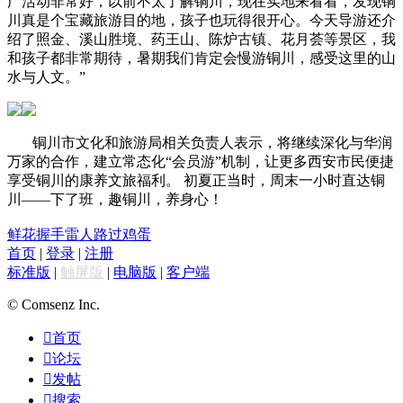
广活动非常好，以前不太了解铜川，现在实地来看看，发现铜
川真是个宝藏旅游目的地，孩子也玩得很开心。今天导游还介
绍了照金、溪山胜境、药王山、陈炉古镇、花月荟等景区，我
和孩子都非常期待，暑期我们肯定会慢游铜川，感受这里的山
水与人文。”
铜川市文化和旅游局相关负责人表示，将继续深化与华润
万家的合作，建立常态化“会员游”机制，让更多西安市民便捷
享受铜川的康养文旅福利。
初夏正当时，周末一小时直达铜
川——下了班，趣铜川，养身心！
鲜花
握手
雷人
路过
鸡蛋
首页
|
登录
|
注册
标准版
|
触屏版
|
电脑版
|
客户端
© Comsenz Inc.

首页

论坛

发帖

搜索