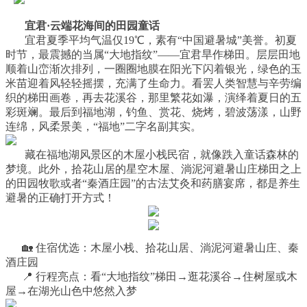
宜君·云端花海间的田园童话
宜君夏季平均气温仅19℃，素有“中国避暑城”美誉。初夏
时节，最震撼的当属“大地指纹”——宜君旱作梯田。层层田地
顺着山峦渐次排列，一圈圈地膜在阳光下闪着银光，绿色的玉
米苗迎着风轻轻摇摆，充满了生命力。看罢人类智慧与辛劳编
织的梯田画卷，再去花溪谷，那里繁花如瀑，演绎着夏日的五
彩斑斓。最后到福地湖，钓鱼、赏花、烧烤，碧波荡漾，山野
连绵，风柔景美，“福地”二字名副其实。
藏在福地湖风景区的木屋小栈民宿，就像跌入童话森林的
梦境。此外，拾花山居的星空木屋、淌泥河避暑山庄梯田之上
的田园牧歌或者“秦酒庄园”的古法艾灸和药膳宴席，都是养生
避暑的正确打开方式！
🏡 住宿优选：木屋小栈、拾花山居、淌泥河避暑山庄、秦
酒庄园
📍 行程亮点：看“大地指纹”梯田→逛花溪谷→住树屋或木
屋→在湖光山色中悠然入梦