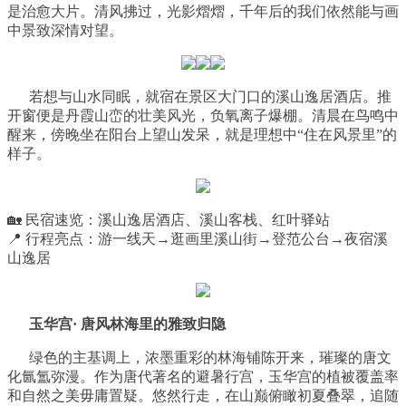
是治愈大片。清风拂过，光影熠熠，千年后的我们依然能与画
中景致深情对望。
若想与山水同眠，就宿在景区大门口的溪山逸居酒店。推
开窗便是丹霞山峦的壮美风光，负氧离子爆棚。清晨在鸟鸣中
醒来，傍晚坐在阳台上望山发呆，就是理想中“住在风景里”的
样子。
🏡 民宿速览：溪山逸居酒店、溪山客栈、红叶驿站
📍 行程亮点：游一线天
→
逛画里溪山街→登范公台→夜宿溪
山逸居
玉华宫· 唐风林海里的雅致归隐
绿色的主基调上，浓墨重彩的林海铺陈开来，璀璨的唐文
化氤氲弥漫。作为唐代著名的避暑行宫，玉华宫的植被覆盖率
和自然之美毋庸置疑。悠然行走，在山巅俯瞰初夏叠翠，追随