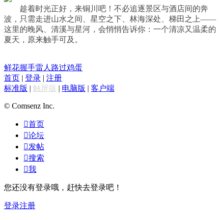
趁着时光正好，来铜川吧！不必追逐景区与酒店间的奔
波，只需走进山水之间、星空之下、林海深处、梯田之上——
这里的晚风、清溪与星河，会悄悄告诉你：一个清凉又温柔的
夏天，原来触手可及。
鲜花
握手
雷人
路过
鸡蛋
首页
|
登录
|
注册
标准版
|
触屏版
|
电脑版
|
客户端
© Comsenz Inc.

首页

论坛

发帖

搜索

我
您还没有登录哦，赶快去登录吧！
登录
注册