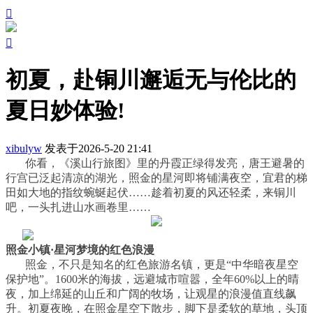


初夏，赴铜川邂逅无与伦比的
夏日妙体验!
xibulyw
发表于2026-5-20 21:41
你看，《溪山行旅图》里的丹霞正绿得发亮，唐王避暑的
行宫已泛起清凉的湖光，照金的星河即将铺满夜空，宜君的梯
田如大地的指纹蜿蜒起伏……趁着初夏的风还轻柔，来铜川
吧，一头扎进山水画卷里……
照金小镇·星河梦境的红色浪漫
照金，不只是知名的红色旅游名镇，更是“中华暗夜星空
保护地”。1600米的海拔，远避城市喧嚣，全年60%以上的晴
夜，加上绵延的山丘和广阔的牧场，让观星的浪漫值直线飙
升。初夏夜晚，在照金星空下散步，脚下是柔软的草地，头顶