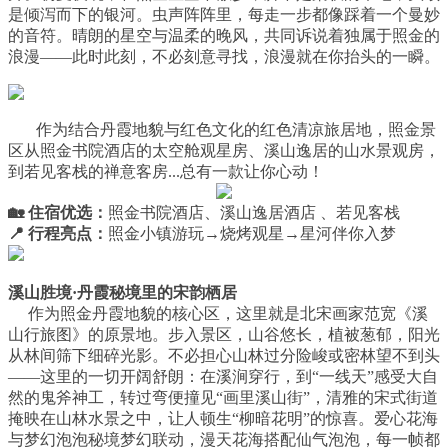
是倾泻而下的银河。虫声阵阵里，每走一步都像踩着一个曼妙
的音符。晴朗的星空与温柔的晚风，共同诉说着独属于照金的
浪漫——此时此刻，不必刻意寻找，浪漫就在你抬头的一瞬。
作为结合丹霞地貌与红色文化的红色清凉旅居地，照金景
区从照金书院酒店的太空舱观星房、溪山逸居的山水景观房，
到若见客栈的禅意客房...总有一款让你心动！
🏡 住宿优选：
照金书院酒店、溪山逸居酒店 、若见客栈
📍 行程亮点：
照金小镇游玩→烧烤观星→星河伴你入梦
溪山胜境·丹霞秘境里的宋韵栖居
作为照金丹霞地貌的核心区，这里就是北宋画家范宽《溪
山行旅图》的原景地。步入景区，山谷悠长，植被葱郁，阳光
从林间筛下细碎光影。不必担心山林过分险峻或密林望不到头
——这里的一切开阔舒朗：在溪涧穿行，到“一线天”感受大自
然的鬼斧神工，转过弯便撞见“画里溪山街”，清雅的宋式街道
掩映在山林水景之中，让人顿生“柳暗花明”的惊喜。爱心花海
与梦幻泡泡秘境梦幻联动，漫天花海搭配仙气泡泡，每一帧都