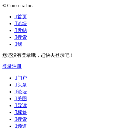
© Comsenz Inc.

首页

论坛

发帖

搜索

我
您还没有登录哦，赶快去登录吧！
登录
注册

门户

头条

论坛

美图

导读

标签

搜索

频道