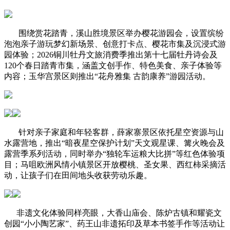
围绕赏花踏青，溪山胜境景区举办樱花游园会，设置缤纷
泡泡亲子游玩梦幻新场景、创意打卡点、樱花市集及沉浸式游
园体验；2026铜川牡丹文旅消费季推出第十七届牡丹诗会及
120个春日踏青市集，涵盖文创手作、特色美食、亲子体验等
内容；玉华宫景区则推出“花舟雅集 古韵康养”游园活动。
针对亲子家庭和年轻客群，薛家寨景区依托星空资源与山
水露营地，推出“暗夜星空保护计划”天文观星课、篝火晚会及
露营季系列活动，同时举办“独轮车运粮大比拼”等红色体验项
目；马咀欧洲风情小镇景区开放樱桃、圣女果、西红柿采摘活
动，让孩子们在田间地头收获劳动乐趣。
非遗文化体验同样亮眼，大香山庙会、陈炉古镇和耀瓷文
创园“小小陶艺家”、药王山非遗拓印及草本书签手作等活动让