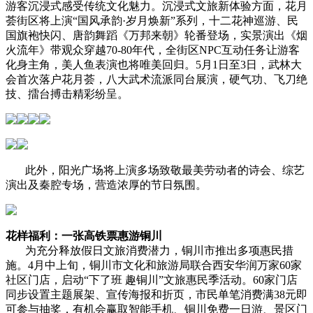
游客沉浸式感受传统文化魅力。沉浸式文旅新体验方面，花月
荟街区将上演“国风承韵·岁月焕新”系列，十二花神巡游、民
国旗袍快闪、唐韵舞蹈《万邦来朝》轮番登场，实景演出《烟
火流年》带观众穿越70-80年代，全街区NPC互动任务让游客
化身主角，美人鱼表演也将唯美回归。5月1日至3日，武林大
会首次落户花月荟，八大武术流派同台展演，硬气功、飞刀绝
技、擂台搏击精彩纷呈。
此外，阳光广场将上演多场致敬最美劳动者的诗会、综艺
演出及秦腔专场，营造浓厚的节日氛围。
花样福利：一张高铁票惠游铜川
为充分释放假日文旅消费潜力，铜川市推出多项惠民措
施。4月中上旬，铜川市文化和旅游局联合西安华润万家60家
社区门店，启动“下了班 趣铜川”文旅惠民季活动。60家门店
同步设置主题展架、宣传海报和折页，市民单笔消费满38元即
可参与抽奖，有机会赢取智能手机、铜川免费一日游、景区门