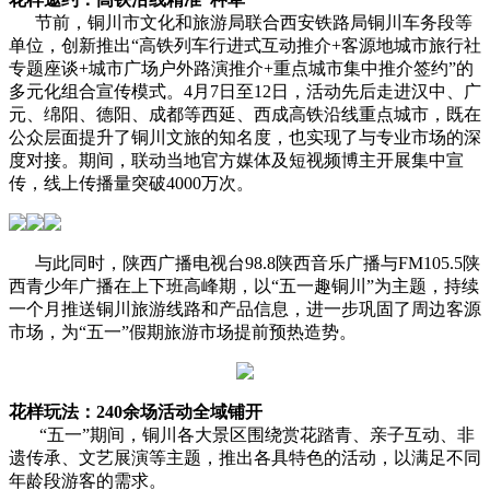
节前，铜川市文化和旅游局联合西安铁路局铜川车务段等
单位，创新推出“高铁列车行进式互动推介+客源地城市旅行社
专题座谈+城市广场户外路演推介+重点城市集中推介签约”的
多元化组合宣传模式。4月7日至12日，活动先后走进汉中、广
元、绵阳、德阳、成都等西延、西成高铁沿线重点城市，既在
公众层面提升了铜川文旅的知名度，也实现了与专业市场的深
度对接。期间，联动当地官方媒体及短视频博主开展集中宣
传，线上传播量突破4000万次。
与此同时，陕西广播电视台98.8陕西音乐广播与FM105.5陕
西青少年广播在上下班高峰期，以“五一趣铜川”为主题，持续
一个月推送铜川旅游线路和产品信息，进一步巩固了周边客源
市场，为“五一”假期旅游市场提前预热造势。
花样玩法：240余场活动全域铺开
“五一”期间，铜川各大景区围绕赏花踏青、亲子互动、非
遗传承、文艺展演等主题，推出各具特色的活动，以满足不同
年龄段游客的需求。