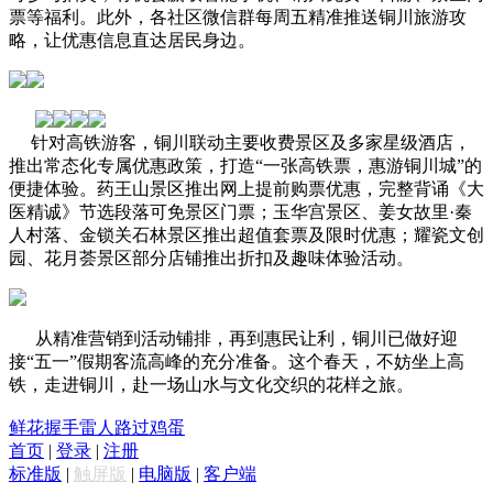
票等福利。此外，各社区微信群每周五精准推送铜川旅游攻
略，让优惠信息直达居民身边。
针对高铁游客，铜川联动主要收费景区及多家星级酒店，
推出常态化专属优惠政策，打造“一张高铁票，惠游铜川城”的
便捷体验。药王山景区推出网上提前购票优惠，完整背诵《大
医精诚》节选段落可免景区门票；玉华宫景区、姜女故里·秦
人村落、金锁关石林景区推出超值套票及限时优惠；耀瓷文创
园、花月荟景区部分店铺推出折扣及趣味体验活动。
从精准营销到活动铺排，再到惠民让利，铜川已做好迎
接“五一”假期客流高峰的充分准备。这个春天，不妨坐上高
铁，走进铜川，赴一场山水与文化交织的花样之旅。
鲜花
握手
雷人
路过
鸡蛋
首页
|
登录
|
注册
标准版
|
触屏版
|
电脑版
|
客户端