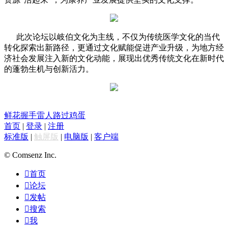
此次论坛以岐伯文化为主线，不仅为传统医学文化的当代
转化探索出新路径，更通过文化赋能促进产业升级，为地方经
济社会发展注入新的文化动能，展现出优秀传统文化在新时代
的蓬勃生机与创新活力。
鲜花
握手
雷人
路过
鸡蛋
首页
|
登录
|
注册
标准版
|
触屏版
|
电脑版
|
客户端
© Comsenz Inc.

首页

论坛

发帖

搜索

我