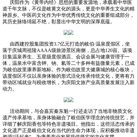
庆阳作为《黄帝内经》思想的重要发源地，承载着中华医
道千年文脉，不仅是岐黄文化的源头，更是中华养生文化的精
神原乡。中医药文化作为中华优秀传统文化的重要组成部分，
其历史脉络绵延不绝，彰显出中华文明的深厚底蕴。
由西建控股集团投资3.7亿元打造的岐伯·温泉度假区，坐
落于庆城周祖陵AAAA级旅游景区南侧，总占地120亩。该项
目集温泉养生、五星级度假酒店、会议会展与健康管理于一
体，温泉水中富含钾、钠、氡等二十多种有益微量元素，已成
为岐伯故里康养新地标。作为岐伯故里大健康城的核心板块，
该度假区不仅以亲身体验的形式活化传承传统文化，更将有力
带动区域就业与税收增长，为庆阳文旅产业高质量发展注入新
动力。
活动期间，与会嘉宾秦东魁一行还走访了当地非物质文化
遗产传承基地，亲身体验融合了岐伯医学理念的传统技艺，并
详细了解庆阳香包等特色非遗项目。他指出，这些活态传承的
文化遗产正是岐伯文化在当代的生命力体现，应积极推动非遗
资源“活起来”，为康养产业发展提供坚实的文化支撑。