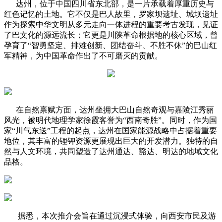
达州，位于中国四川省东北部，是一片承载着厚重历史与
红色记忆的土地。它不仅是巴人故里，罗家坝遗址、城坝遗址
作为探索中华文明从多元走向一体进程的重要考古发现，见证
了巴文化的源远流长；它更是川陕革命根据地的核心区域，曾
孕育了“智勇坚定、排难创新、团结奋斗、不胜不休”的巴山红
军精神，为中国革命作出了不可磨灭的贡献。
在自然禀赋方面，达州坐拥大巴山自然奇观与嘉陵江秀丽
风光，被明代地理学家徐霞客誉为“西南奇胜”。同时，作为国
家“川气东送”工程的起点，达州在国家能源战略中占据着重要
地位，其丰富的锂钾资源更展现出巨大的开发潜力。独特的自
然与人文环境，共同塑造了达州通达、豁达、明达的地域文化
品格。
据悉，本次推介会旨在通过沉浸式体验，向西安市民及游