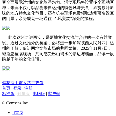
客全面展示达州的文化旅游魅力。活动现场将设置多个互动区
域，来宾不仅可以品尝来自达州的特色风味美食，欣赏原汁原
味的地方特色文化节目，还有机会现场免费领取达州著名景区
的门票，亲身规划一场通往“巴风賨韵”深处的旅程。
此次达州走进西安，是两地文化交流与合作的一次有益尝
试。通过文旅推介的桥梁，必将进一步加深陕西人民对四川达
州的了解，促进两地文旅市场的共同繁荣。
2025年11月7日，
诚邀您莅临现场，共同感受巴山蜀水的豪迈与瑰丽，品读一段
跨越千年的文化佳话。
鲜花
握手
雷人
路过
鸡蛋
首页
|
登录
|
注册
标准版
|
触屏版
|
电脑版
|
客户端
© Comsenz Inc.

首页