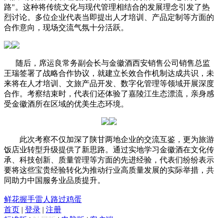
路"。这种将传统文化与现代管理相结合的发展理念引发了热
烈讨论。多位企业代表当即提出人才培训、产品定制等方面的
合作意向，现场交流气氛十分活跃。
随后，席运良常务副会长与金徽酒西安销售公司销售总监
王瑞签署了战略合作协议，就建立长效合作机制达成共识，未
来将在人才培训、文旅产品开发、数字化管理等领域开展深度
合作。考察结束时，代表们还体验了嘉陵江生态漂流，亲身感
受金徽酒所在区域的优美生态环境。
此次考察不仅加深了陕甘两地企业的交流互鉴，更为旅游
饭店业转型升级提供了新思路。通过实地学习金徽酒在文化传
承、科技创新、质量管理等方面的先进经验，代表们纷纷表示
要将这些宝贵经验转化为推动行业高质量发展的实际举措，共
同助力中国服务业品质提升。
鲜花
握手
雷人
路过
鸡蛋
首页
|
登录
|
注册