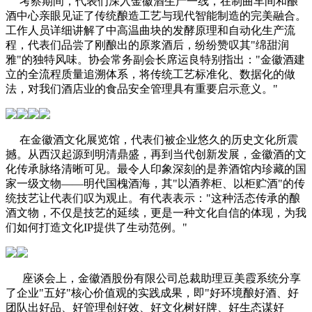
考察期间，代表们深入金徽酒生产一线，在制曲车间和酿
酒中心亲眼见证了传统酿造工艺与现代智能制造的完美融合。
工作人员详细讲解了中高温曲块的发酵原理和自动化生产流
程，代表们品尝了刚酿出的原浆酒后，纷纷赞叹其"绵甜润
雅"的独特风味。协会常务副会长席运良特别指出："金徽酒建
立的全流程质量追溯体系，将传统工艺标准化、数据化的做
法，对我们酒店业的食品安全管理具有重要启示意义。"
在金徽酒文化展览馆，代表们被企业悠久的历史文化所震
撼。从西汉起源到明清鼎盛，再到当代创新发展，金徽酒的文
化传承脉络清晰可见。最令人印象深刻的是养酒馆内珍藏的国
家一级文物——明代国槐酒海，其"以酒养柜、以柜贮酒"的传
统技艺让代表们叹为观止。有代表表示："这种活态传承的酿
酒文物，不仅是技艺的延续，更是一种文化自信的体现，为我
们如何打造文化IP提供了生动范例。"
座谈会上，金徽酒股份有限公司总裁助理豆美霞系统分享
了企业"五好"核心价值观的实践成果，即"好环境酿好酒、好
团队出好品、好管理创好效、好文化树好牌、好生态谋好