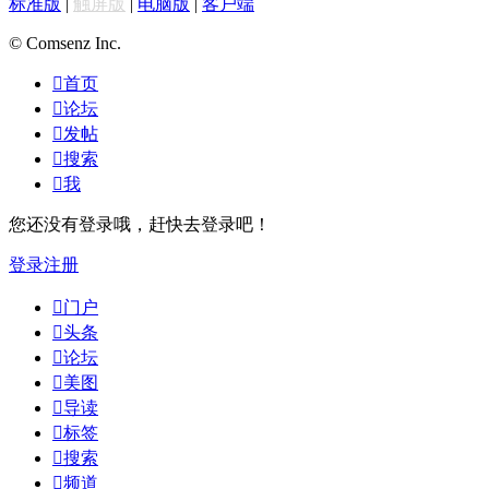
标准版
|
触屏版
|
电脑版
|
客户端
© Comsenz Inc.

首页

论坛

发帖

搜索

我
您还没有登录哦，赶快去登录吧！
登录
注册

门户

头条

论坛

美图

导读

标签

搜索

频道