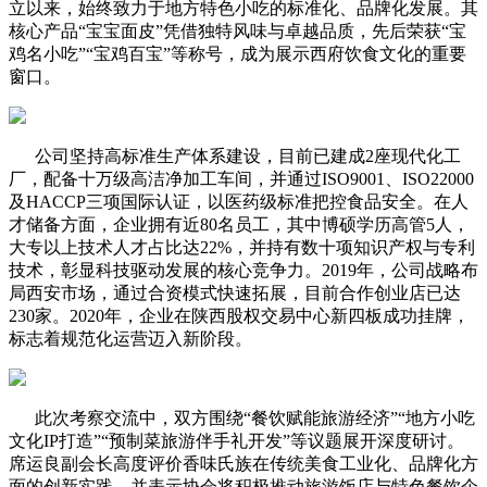
立以来，始终致力于地方特色小吃的标准化、品牌化发展。其
核心产品“宝宝面皮”凭借独特风味与卓越品质，先后荣获“宝
鸡名小吃”“宝鸡百宝”等称号，成为展示西府饮食文化的重要
窗口。
公司坚持高标准生产体系建设，目前已建成2座现代化工
厂，配备十万级高洁净加工车间，并通过ISO9001、ISO22000
及HACCP三项国际认证，以医药级标准把控食品安全。在人
才储备方面，企业拥有近80名员工，其中博硕学历高管5人，
大专以上技术人才占比达22%，并持有数十项知识产权与专利
技术，彰显科技驱动发展的核心竞争力。
2019年，公司战略布
局西安市场，通过合资模式快速拓展，目前合作创业店已达
230家。2020年，企业在陕西股权交易中心新四板成功挂牌，
标志着规范化运营迈入新阶段。
此次考察交流中，双方围绕“餐饮赋能旅游经济”“地方小吃
文化IP打造”“预制菜旅游伴手礼开发”等议题展开深度研讨。
席运良副会长高度评价香味氏族在传统美食工业化、品牌化方
面的创新实践，并表示协会将积极推动旅游饭店与特色餐饮企