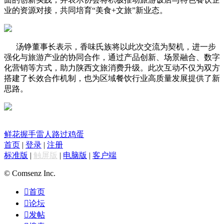
业的资源对接，共同培育“美食+文旅”新业态。
汤铮董事长表示，香味氏族将以此次交流为契机，进一步
强化与旅游产业的协同合作，通过产品创新、场景融合、数字
化营销等方式，助力陕西文旅消费升级。此次互动不仅为双方
搭建了长效合作机制，也为区域餐饮行业高质量发展提供了新
思路。
鲜花
握手
雷人
路过
鸡蛋
首页
|
登录
|
注册
标准版
|
触屏版
|
电脑版
|
客户端
© Comsenz Inc.

首页

论坛

发帖